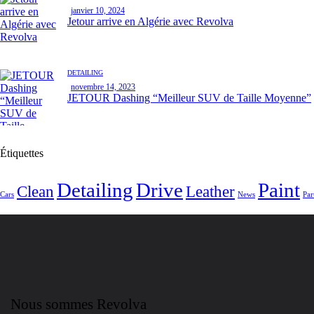
janvier 10, 2024
Jetour arrive en Algérie avec Revolva
DETAILING
novembre 14, 2023
JETOUR Dashing “Meilleur SUV de Taille Moyenne”
Étiquettes
Detailing
Drive
Paint
Clean
Leather
Cars
News
Par
Nous sommes Revolva