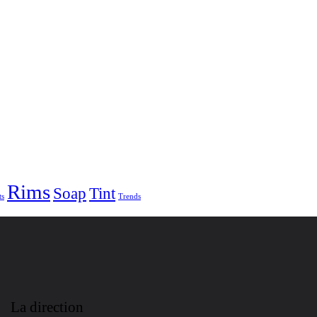
Rims
Soap
Tint
ts
Trends
La direction