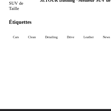
JETOUR Dashing “Meilleur SUV de 
Étiquettes
Cars
Clean
Detailing
Drive
Leather
News