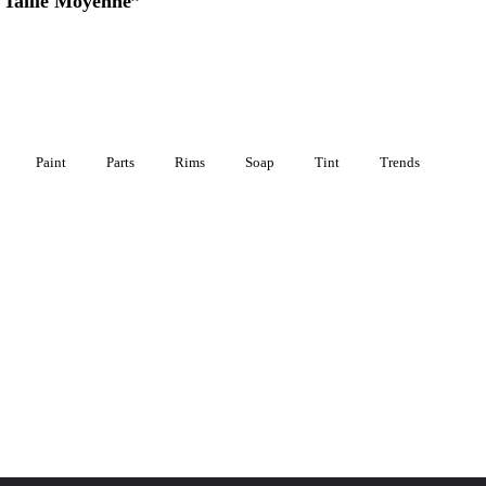
Taille Moyenne”
Paint
Parts
Rims
Soap
Tint
Trends